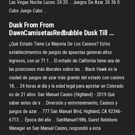
Las Vegas Noche Luces. 24 20 ... Juegos De Azar. 26 36 0.
Cubo Juego Cubo ...
Dusk From From
DawnCamisetasRedbubble Dusk Till ...
¿Qué Estado Tiene La Mayoría De Los Casinos? Estos
establecimientos de juegos de apuestas generan altos
ingresos, con un 71.1 ... El estado de California tiene una de
las posiciones más liberales sobre las ... Black Hawk es la
ciudad de juegos de azar más grande del estado con casinos
18, ... 24 horas al día y la edad legal para apostar en Colorado
es de 21 años. San Manuel Casino (Highland) - 2019 Qué
saber antes de ir ... Diversión y entretenimiento, Casinos y
juegos de azar ... 777 San Manuel Blvd, Highland, CA 92346-
6713 .... Época del año ... SanManuel1986, Guest Relations
Manager en San Manuel Casino, respondió a esta