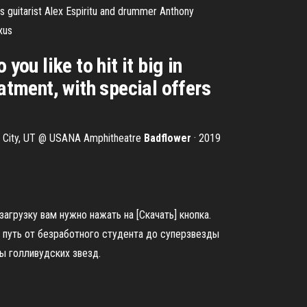
ss guitarist Alex Espiritu and drummer Anthony
xus
u like to hit it big in
atment, with special offers
ey City, UT @ USANA Amphitheatre
Badflower
· 2019
загрузку вам нужно нажать на [Скачать] кнопка.
ти путь от безработного студента до суперзвезды
ы голливудских звезд.