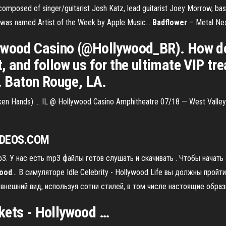
 composed of singer/guitarist Josh Katz, lead guitarist Joey Morrow, ba
 was named Artist of the Week by Apple Music...
Badflower
– Metal Ne
wood Casino (@Hollywood_BR). How do yo
, and follow us for the ultimate VIP tre
s. Baton Rouge, LA.
oken Hands) ... IL @ Hollywood Casino Amphitheatre 07/18 — West Vall
XVIDEOS.COM
p3. У нас есть mp3 файлы готов слушать и скачивать . Чтобы начать 
wood
… В симуляторе Idle Celebrity - Hollywood Life вы должны прой
ешний вид, используя сотни стилей, в том числе настоящие образ
kets - Hollywood …