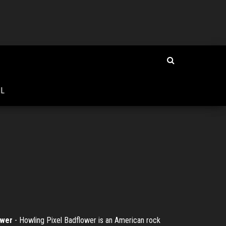
IL
ower
- Howling Pixel Badflower is an American rock