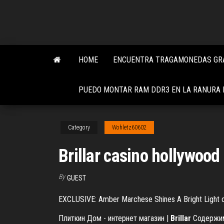
Skip
to
the
content
HOME
ENCUENTRA TRAGAMONEDAS GRA
PUEDO MONTAR RAM DDR3 EN LA RANURA
Category
Wohletz60602
Brillar casino hollywood
By
GUEST
EXCLUSIVE: Amber Marchese Shines A Bright Light on
Плиткин Дом - интернет магазин |
Brillar
Содержимо