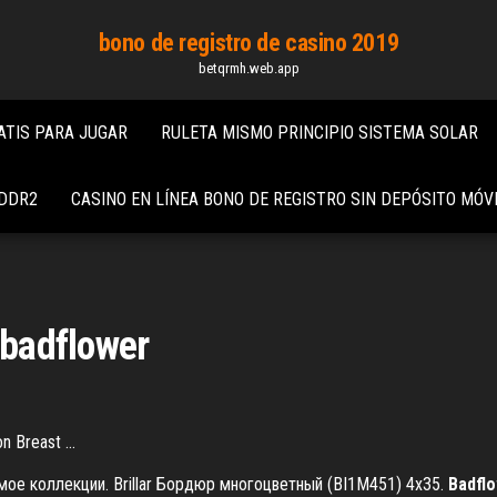
bono de registro de casino 2019
betqrmh.web.app
TIS PARA JUGAR
RULETA MISMO PRINCIPIO SISTEMA SOLAR
 DDR2
CASINO EN LÍNEA BONO DE REGISTRO SIN DEPÓSITO MÓV
 badflower
 Breast ...
е коллекции. Brillar Бордюр многоцветный (BI1М451) 4х35.
Badfl